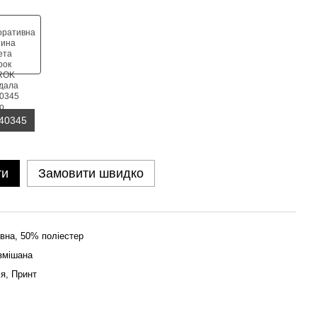
140345
ти
Замовити швидко
вна, 50% поліестер
змішана
ія, Принт