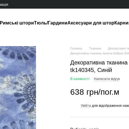
мація
Римські штори
Тюль/Гардини
Аксесуари для штор
Карни
Головна
Тканини
Декоративні т
Декоративна тканина лонета Кейрок /K
Декоративна тканина
tk140345, Синій
В наявності
Написати відгук
638 грн/пог.м
Увійти
для відображення нак
%