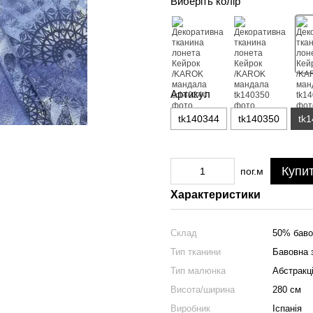
Виберіть колір
Артикул
tk140344
tk140350
tk
Купи
пог.м
Характеристики
Склад
50% баво
Тип тканини
Бавовна 
Тип малюнка
Абстракц
Висота/ширина
280 см
Виробник
Іспанія