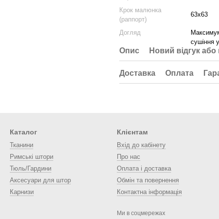
Крок малюнка
63х63
(раппорт)
Догляд
Максимум
сушіння у
Опис
Новий відгук або
Доставка
Оплата
Гар
Каталог
Клієнтам
Тканини
Вхід до кабінету
Римські штори
Про нас
Тюль/Гардини
Оплата і доставка
Аксесуари для штор
Обмін та повернення
Карнизи
Контактна інформація
Ми в соцмережах