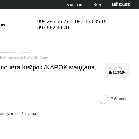
Мій кошик
Бажання
Вхід
099 296 56 27
093 163 85 19
зи
097 662 30 70
канини з малюнком
AROK мандала, tk140345, Синій
 лонета Кейрок /KAROK мандала,
Артикул
tk140345
В бажання
опичувальної знижки