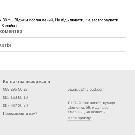
 30 ℃. Віджим послаблений, Не відбілювати, Не застосовувати
 барабані
 коментар
антія
Контактна інформація
099 296 56 27
baum.ua@cloud.com
093 163 85 19
ТЦ "7ий Континент", вулиця
097 662 30 70
Шевченка, 59, м.Дунаївці,
Хмельницька область
Передзвонити вам?
Мапа проїзду