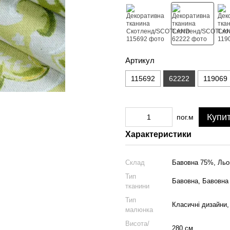
Артикул
115692
62222
119069
Купи
пог.м
Характеристики
Склад
Бавовна 75%, Ль
Тип
Бавовна, Бавовна
тканини
Тип
Класичні дизайни,
малюнка
Висота/
280 см