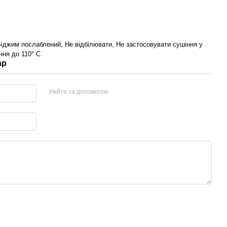
іджим послаблений, Не відбілювати, Не застосовувати сушіння у
ння до 110° С
ар
Увійти за допомогою