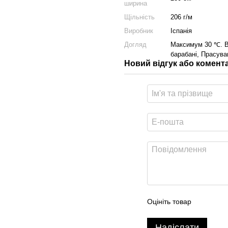
ширина
Щільність
206 г/м
Виробник
Іспанія
Догляд
Максимум 30 ℃. В
барабані, Прасува
Новий відгук або комент
Оцініть товар
Надіслати