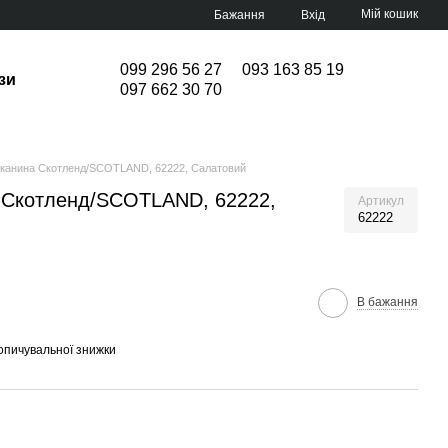
Мій кошик
Бажання
Вхід
099 296 56 27
093 163 85 19
зи
097 662 30 70
тканина Скотленд/SCOTLAND, 62222, Салатовий
 Скотленд/SCOTLAND, 62222,
Артикул
62222
В бажання
опичувальної знижки