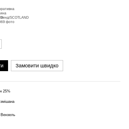
ти
Замовити швидко
он 25%
 змішана
 Вензель