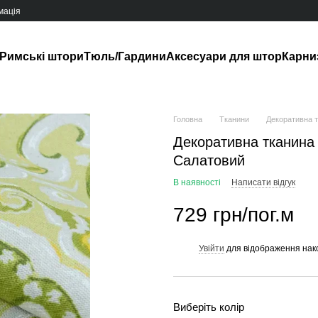
мація
Римські штори
Тюль/Гардини
Аксесуари для штор
Карни
Головна
Тканини
Декоративна 
Декоративна тканина
Салатовий
В наявності
Написати відгук
729 грн/пог.м
Увійти
для відображення нак
%
Виберіть колір