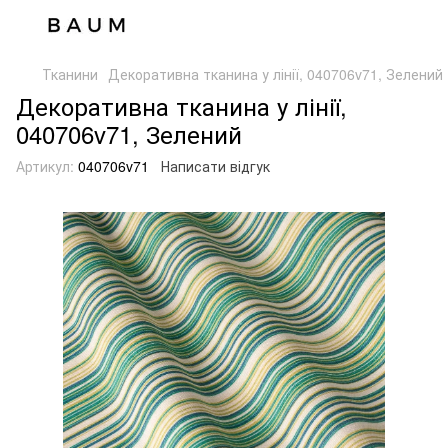
Тканини
Декоративна тканина у лінії, 040706v71, Зелений
Декоративна тканина у лінії,
040706v71, Зелений
Артикул:
040706v71
Написати відгук