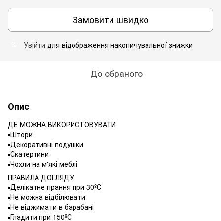
Замовити швидко
Увійти
для відображення накопичувальної знижки
%
До обраного
Опис
ДЕ МОЖНА ВИКОРИСТОВУВАТИ
▪️Штори
▪️Декоративні подушки
▪️Скатертини
▪️Чохли на м'які меблі
ПРАВИЛА ДОГЛЯДУ
▪️Делікатне прання при 30ºС
▪️Не можна відбілювати
▪️Не віджимати в барабані
▪️Гладити при 150ºС