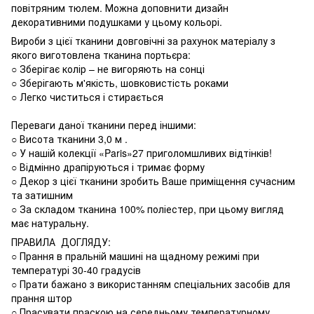
повітряним тюлем. Можна доповнити дизайн
декоративними подушками у цьому кольорі.
Вироби з цієї тканини довговічні за рахунок матеріалу з
якого виготовлена ​​тканина портьєра:
○ Зберігає колір – не вигоряють на сонці
○ Зберігають м'якість, шовковистість роками
○ Легко чиститься і стирається
Переваги даної тканини перед іншими:
○ Висота тканини 3,0 м .
○ У нашій колекції «Paris»27 приголомшливих відтінків!
○ Відмінно драпіруються і тримає форму
○ Декор з цієї тканини зробить Ваше приміщення сучасним
та затишним
○ За складом тканина 100% поліестер, при цьому вигляд
має натуральну.
ПРАВИЛА ДОГЛЯДУ:
○ Прання в пральній машині на щадному режимі при
температурі 30-40 градусів
○ Прати бажано з використанням спеціальних засобів для
прання штор
○ Прасувати праскою на середньому температурному