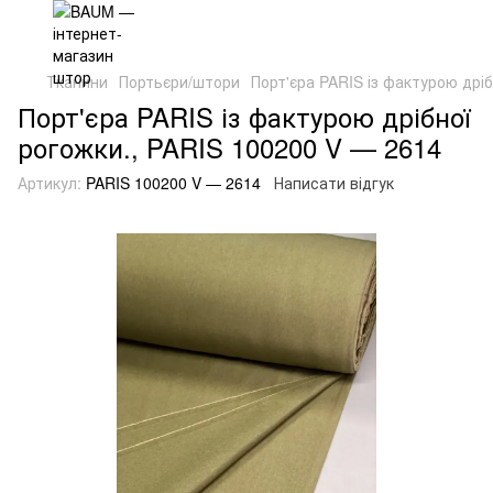
Тканини
Портьєри/штори
Порт'єра PARIS із фактурою дрі
Порт'єра PARIS із фактурою дрібної
рогожки., PARIS 100200 V — 2614
Артикул:
PARIS 100200 V — 2614
Написати відгук