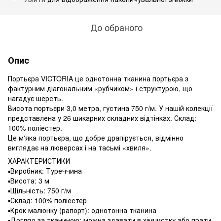
До обраного
Опис
Портьєра VICTORIA це однотонна тканина портьєра з
фактурним діагональним «рубчиком» і структурою, що
нагадує шерсть.
Висота портьєри 3,0 метра, густина 750 г/м. У нашій колекції
представлена у 26 шикарних складних відтінках. Склад:
100% поліестер.
Це м'яка портьєра, що добре драпірується, відмінно
виглядає на люверсах і на тасьмі «хвиля».
ХАРАКТЕРИСТИКИ
▪️Виробник: Туреччина
▪Висота: 3 м
▪️Щільність: 750 г/м
▪️Склад: 100% поліестер
▪️Крок малюнку (рапорт): однотонна тканина
▪️Догляд за тканиною: можна здавати в хімчистку або прати