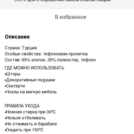
В избранное
Описание
Страна: Турция
Особые свойства: тефлоновая пропитка
Состав: 65% хлопок, 35% полиэстер, тефлон
ГДЕ МОЖНО ИСПОЛЬЗОВАТЬ
▪️Шторы
▪️Декоративные подушки
▪️Скатерти
▪️Чохлы на мягкую мебель
ПРАВИЛА УХОДА
▪️Нежная стирка при 30ºС
▪️Нельзя отбеливать
▪️Не отжимать в барабане
▪️Гладить при 150ºС