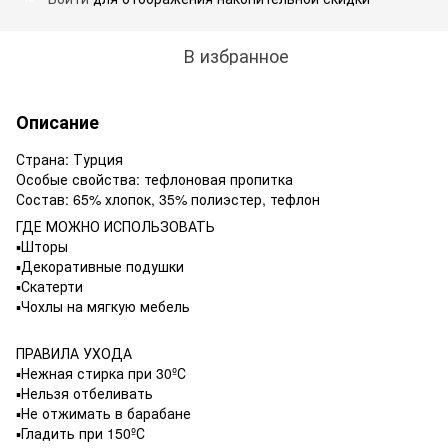
В избранное
Описание
Страна: Турция
Особые свойства: тефлоновая пропитка
Состав: 65% хлопок, 35% полиэстер, тефлон
ГДЕ МОЖНО ИСПОЛЬЗОВАТЬ
▪️Шторы
▪️Декоративные подушки
▪️Скатерти
▪️Чохлы на мягкую мебель
ПРАВИЛА УХОДА
▪️Нежная стирка при 30ºС
▪️Нельзя отбеливать
▪️Не отжимать в барабане
▪️Гладить при 150ºС