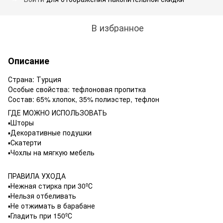
В избранное
Описание
Страна: Турция
Особые свойства: тефлоновая пропитка
Состав: 65% хлопок, 35% полиэстер, тефлон
ГДЕ МОЖНО ИСПОЛЬЗОВАТЬ
▪️Шторы
▪️Декоративные подушки
▪️Скатерти
▪️Чохлы на мягкую мебель
ПРАВИЛА УХОДА
▪️Нежная стирка при 30ºС
▪️Нельзя отбеливать
▪️Не отжимать в барабане
▪️Гладить при 150ºС