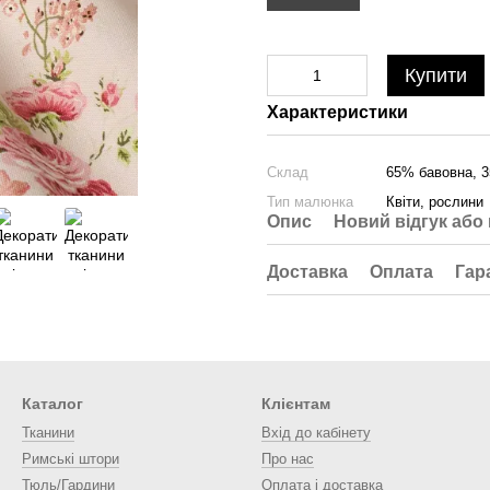
Купити
Характеристики
Склад
65% бавовна, 3
Тип малюнка
Квіти, рослини
Опис
Новий відгук або
Доставка
Оплата
Гар
Каталог
Клієнтам
Тканини
Вхід до кабінету
Римські штори
Про нас
Тюль/Гардини
Оплата і доставка