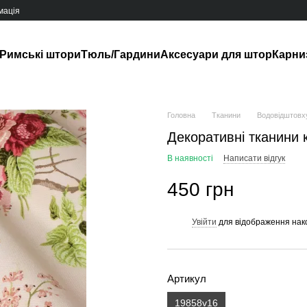
мація
Римські штори
Тюль/Гардини
Аксесуари для штор
Карни
Головна
Тканини
Водовідштовх
Декоративні тканини 
В наявності
Написати відгук
450 грн
Увійти
для відображення нак
%
Артикул
19858v16