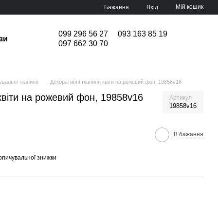
Мій кошик
Бажання
Вхід
099 296 56 27
093 163 85 19
зи
097 662 30 70
увальні тканини
Декоративні тканини квіти на рожевий фон, 19858v16
квіти на рожевий фон, 19858v16
Артикул
19858v16
В бажання
опичувальної знижки