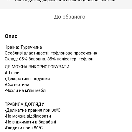
До обраного
Опис
Країна: Туреччина
Особливі властивості: тефлонове просочення
Склад: 65% бавовна, 35% поліестер, тефлон
ДЕ МОЖНА ВИКОРИСТОВУВАТИ
▪️Штори
▪️Декоративні подушки
▪️Скатертини
▪️Чохли на м'які меблі
ПРАВИЛА ДОГЛЯДУ
▪️Делікатне прання при 30ºС
▪️Не можна відбілювати
▪️Не віджимати в барабані
▪️Гладити при 150ºС