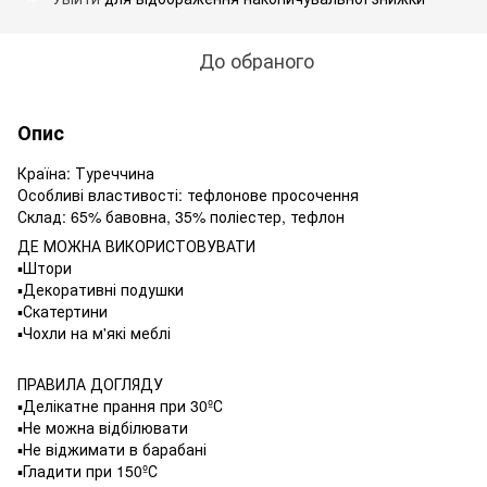
До обраного
Опис
Країна: Туреччина
Особливі властивості: тефлонове просочення
Склад: 65% бавовна, 35% поліестер, тефлон
ДЕ МОЖНА ВИКОРИСТОВУВАТИ
▪️Штори
▪️Декоративні подушки
▪️Скатертини
▪️Чохли на м'які меблі
ПРАВИЛА ДОГЛЯДУ
▪️Делікатне прання при 30ºС
▪️Не можна відбілювати
▪️Не віджимати в барабані
▪️Гладити при 150ºС