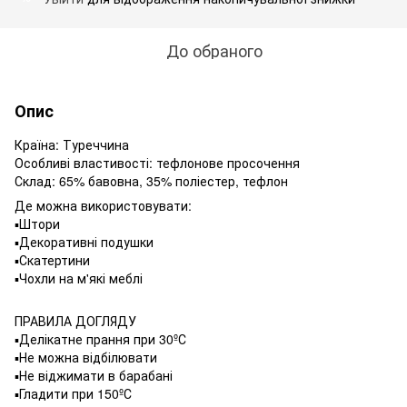
До обраного
Опис
Країна: Туреччина
Особливі властивості: тефлонове просочення
Склад: 65% бавовна, 35% поліестер, тефлон
Де можна використовувати:
▪️Штори
▪️Декоративні подушки
▪️Скатертини
▪️Чохли на м'які меблі
ПРАВИЛА ДОГЛЯДУ
▪️Делікатне прання при 30ºС
▪️Не можна відбілювати
▪️Не віджимати в барабані
▪️Гладити при 150ºС