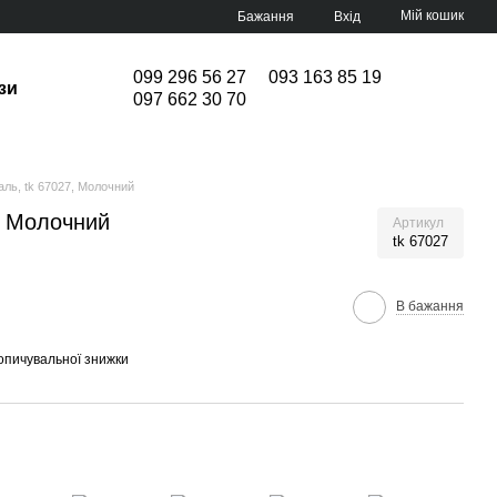
Мій кошик
Бажання
Вхід
099 296 56 27
093 163 85 19
зи
097 662 30 70
ль, tk 67027, Молочний
, Молочний
Артикул
tk 67027
В бажання
опичувальної знижки