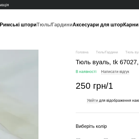
мація
Римські штори
Тюль/Гардини
Аксесуари для штор
Карни
Головна
Тюль/Гардини
Тюль вуа
Тюль вуаль, tk 67027
В наявності
Написати відгук
250 грн/1
Увійти
для відображення нак
%
Виберіть колір