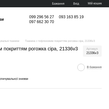
Мій кошик
Бажання
Вхід
099 296 56 27
093 163 85 19
зи
097 662 30 70
увальні тканини
Тканина з тефлоновим покриттям рогожка сіра, 21336v3
 покриттям рогожка сіра, 21336v3
Артикул
21336v3
В бажання
опичувальної знижки