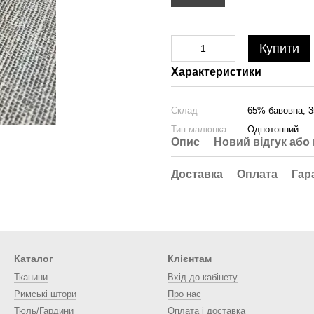
Купити
Характеристики
Склад
65% бавовна, 3
Тип малюнка
Однотонний
Опис
Новий відгук або
Доставка
Оплата
Гар
Каталог
Клієнтам
Тканини
Вхід до кабінету
Римські штори
Про нас
Тюль/Гардини
Оплата і доставка