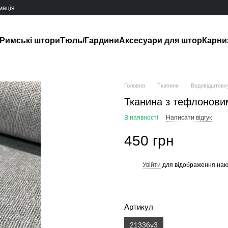
мація
Римські штори
Тюль/Гардини
Аксесуари для штор
Карни
Головна
Тканини
Водовідштовх
Тканина з тефлоновим
В наявності
Написати відгук
450 грн
Увійти
для відображення нак
%
Артикул
21336v3