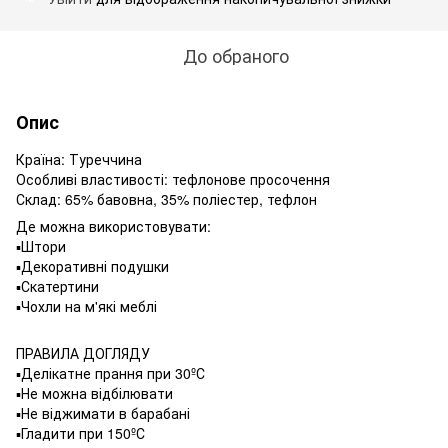
До обраного
Опис
Країна: Туреччина
Особливі властивості: тефлонове просочення
Склад: 65% бавовна, 35% поліестер, тефлон
Де можна використовувати:
▪️Штори
▪️Декоративні подушки
▪️Скатертини
▪️Чохли на м'які меблі
ПРАВИЛА ДОГЛЯДУ
▪️Делікатне прання при 30ºС
▪️Не можна відбілювати
▪️Не віджимати в барабані
▪️Гладити при 150ºС