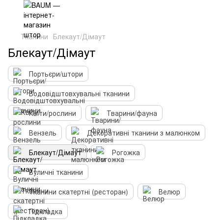
Тканини
Блекаут/Дімаут
Блекаут/Дімаут
Портьєри/штори
Водовідштовхувальні тканини
Квіти/рослини
Тварини/фауна
Вензель
Декоративні тканини з малюнком
Блекаут/Дімаут
Рогожка
Вуличні тканини
Тканини скатертні (ресторан)
Велюр
Підкладка