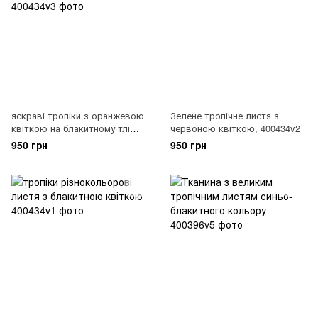
яскраві тропіки з оранжевою
Зелене тропічне листя з
квіткою на блакитному тлі
червоною квіткою, 400434v2
акрилу, 400434v3
950 грн
950 грн