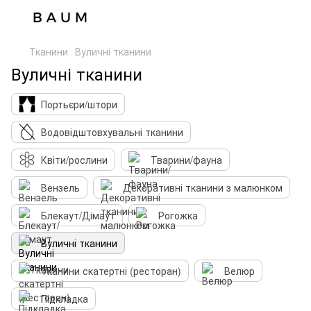
Тканини
Вуличні тканини
Вуличні тканини
Портьєри/штори
Водовідштовхувальні тканини
Квіти/рослини
Тварини/фауна
Вензель
Декоративні тканини з малюнком
Блекаут/Дімаут
Рогожка
Вуличні тканини
Тканини скатертні (ресторан)
Велюр
Підкладка