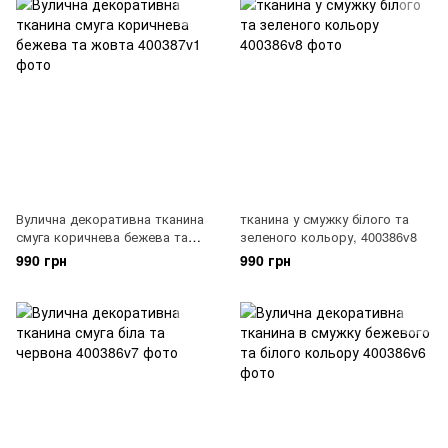
Вулична декоративна тканина
тканина у смужку білого та
смуга коричнева бежева та
зеленого кольору, 400386v8
жовта, 400387v1
990 грн
990 грн