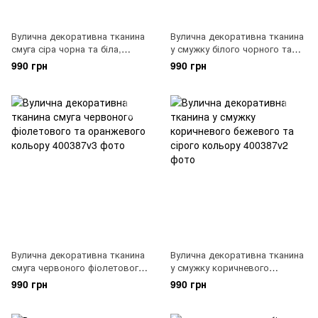
Вулична декоративна тканина
Вулична декоративна тканина
смуга сіра чорна та біла,
у смужку білого чорного та
400387v5
сірого кольору, 400387v4
990 грн
990 грн
Вулична декоративна тканина
Вулична декоративна тканина
смуга червоного фіолетового
у смужку коричневого
та оранжевого кольору,
бежевого та сірого кольору,
990 грн
990 грн
400387v3
400387v2