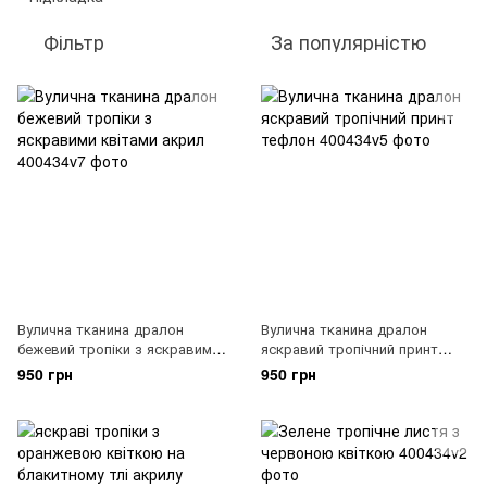
Фільтр
За популярністю
Вулична тканина дралон
Вулична тканина дралон
бежевий тропіки з яскравими
яскравий тропічний принт
квітами акрил, 400434v7
тефлон, 400434v5
950 грн
950 грн