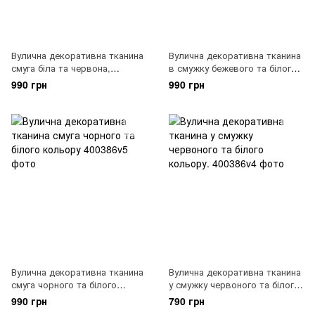
Вулична декоративна тканина
Вулична декоративна тканина
смуга біла та червона,
в смужку бежевого та білого
400386v7
кольору, 400386v6
990 грн
990 грн
Вулична декоративна тканина
Вулична декоративна тканина
смуга чорного та білого
у смужку червоного та білого
кольору, 400386v5
кольору., 400386v4
990 грн
790 грн