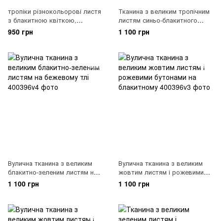
тропіки різнокольорові листя
Тканина з великим тропічним
з блакитною квіткою,
листям синьо-блакитного
400434v1
кольору, 400396v5
950 грн
1 100 грн
Вулична тканина з великим
Вулична тканина з великим
блакитно-зеленим листям на
жовтим листям і рожевими
бежевому тлі, 400396v4
бутонами на блакитному,
1 100 грн
1 100 грн
400396v3