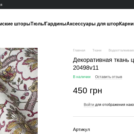
ия
мские шторы
Тюль/Гардины
Аксессуары для штор
Карн
Главная
Ткани
Водоотталкиваю
Декоративная ткань ц
20498v11
В наличии
Оставить отзыв
450 грн
Войти
для отображения нако
%
Артикул