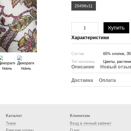
20498v11
Купить
Характеристики
Состав
65% хлопок, 3
Тип малюнка
Цветы, растен
Описание
Новый отзыв
Доставка
Оплата
Каталог
Клиентам
Ткани
Вход в личный кабинет
Римские шторы
О нас