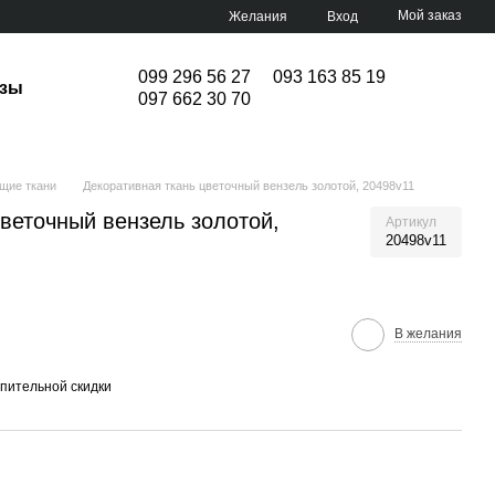
Мой заказ
Желания
Вход
099 296 56 27
093 163 85 19
изы
097 662 30 70
щие ткани
Декоративная ткань цветочный вензель золотой, 20498v11
веточный вензель золотой,
Артикул
20498v11
В желания
пительной скидки