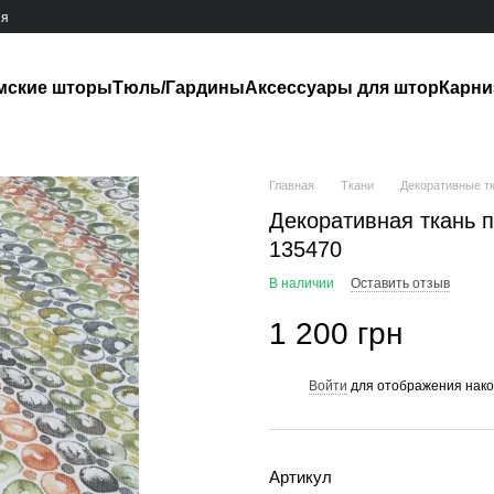
ия
мские шторы
Тюль/Гардины
Аксессуары для штор
Карн
Главная
Ткани
Декоративные т
Декоративная ткань 
135470
В наличии
Оставить отзыв
1 200 грн
Войти
для отображения нако
%
Артикул