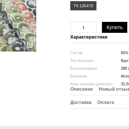
ТК 135470
Купить
Характеристики
Состав
65% 
Тип малюнка
Круг
Висота/ширина
280 
Виробник
Исп
Крок малюнка (раппорт)
31,5
Описание
Новый отзыв
Доставка
Оплата