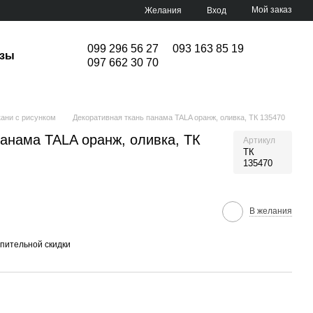
Мой заказ
Желания
Вход
099 296 56 27
093 163 85 19
изы
097 662 30 70
кани с рисунком
Декоративная ткань панама TALA оранж, оливка, ТК 135470
панама TALA оранж, оливка, ТК
Артикул
ТК
135470
В желания
пительной скидки