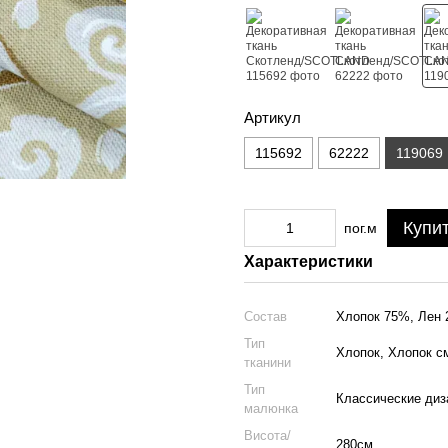
Артикул
115692
62222
119069
Купи
пог.м
Характеристики
Состав
Хлопок 75%, Лен
Тип
Хлопок, Хлопок с
тканини
Тип
Классические диз
малюнка
Висота/
280см