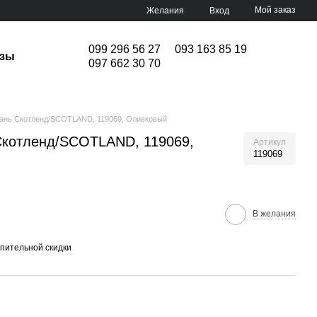
Мой заказ
Желания
Вход
099 296 56 27
093 163 85 19
изы
097 662 30 70
кань Скотленд/SCOTLAND, 119069, Оливковый
Скотленд/SCOTLAND, 119069,
Артикул
119069
В желания
пительной скидки