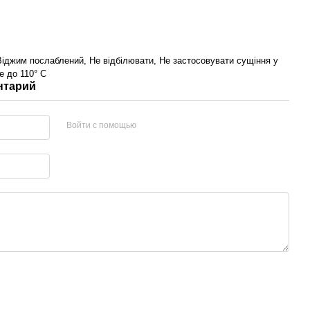
іджим послаблений, Не відбілювати, Не застосовувати сущіння у
е до 110° С
нтарий
Войти с помощью