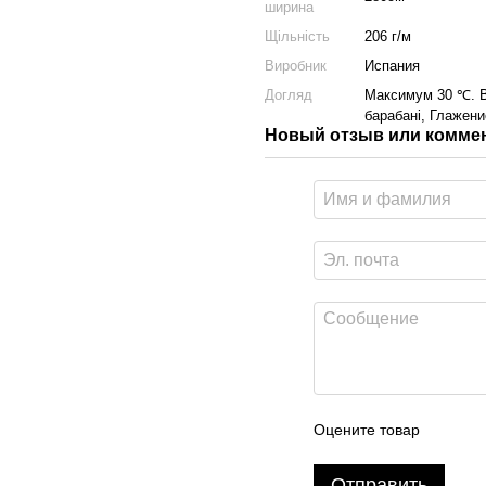
ширина
Щільність
206 г/м
Виробник
Испания
Догляд
Максимум 30 ℃. В
барабані, Глажени
Новый отзыв или комме
Оцените товар
Отправить