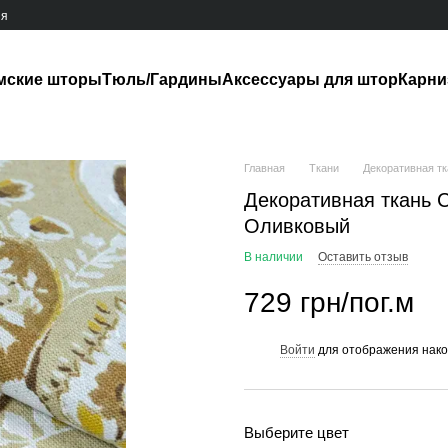
ия
мские шторы
Тюль/Гардины
Аксессуары для штор
Карн
Главная
Ткани
Декоративная т
Декоративная ткань 
Оливковый
В наличии
Оставить отзыв
729 грн/пог.м
Войти
для отображения нако
%
Выберите цвет