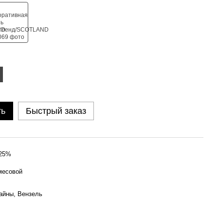
ть
Быстрый заказ
 25%
месовой
айны, Вензель