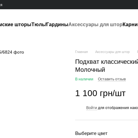
ия
мские шторы
Тюль/Гардины
Аксессуары для штор
Карн
Главная
Аксессуары для штор
Подхват классический
Молочный
В наличии
Оставить отзыв
1 100 грн/шт
Войти
для отображения нако
%
Выберите цвет