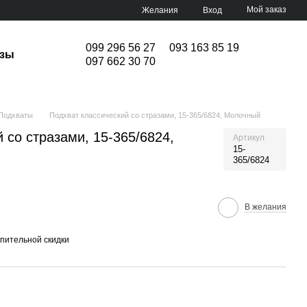
Мой заказ
Желания
Вход
099 296 56 27
093 163 85 19
изы
097 662 30 70
Подхваты
Подхват классический со стразами, 15-365/6824, Молочный
 со стразами, 15-365/6824,
Артикул
15-
365/6824
В желания
пительной скидки