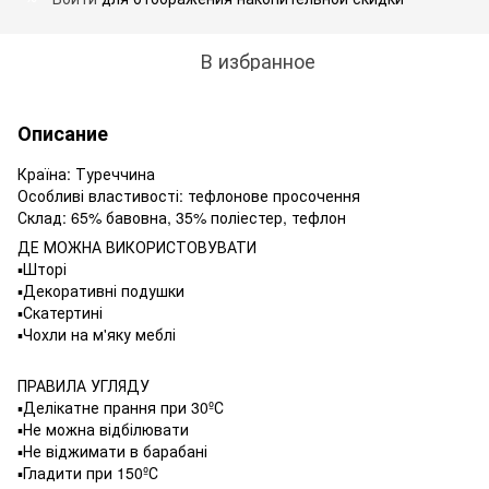
В избранное
Описание
Країна: Туреччина
Особливі властивості: тефлонове просочення
Склад: 65% бавовна, 35% поліестер, тефлон
ДЕ МОЖНА ВИКОРИСТОВУВАТИ
▪️Шторі
▪️Декоративні подушки
▪️Скатертині
▪️Чохли на м'яку меблі
ПРАВИЛА УГЛЯДУ
▪️Делікатне прання при 30ºС
▪️Не можна відбілювати
▪️Не віджимати в барабані
▪️Гладити при 150ºС