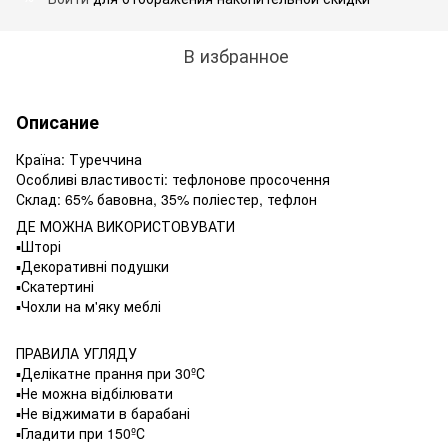
В избранное
Описание
Країна: Туреччина
Особливі властивості: тефлонове просочення
Склад: 65% бавовна, 35% поліестер, тефлон
ДЕ МОЖНА ВИКОРИСТОВУВАТИ
▪️Шторі
▪️Декоративні подушки
▪️Скатертині
▪️Чохли на м'яку меблі
ПРАВИЛА УГЛЯДУ
▪️Делікатне прання при 30ºС
▪️Не можна відбілювати
▪️Не віджимати в барабані
▪️Гладити при 150ºС