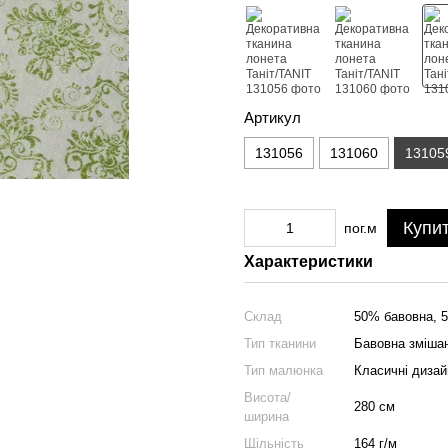
Артикул
131056
131060
13105
Купи
пог.м
Характеристики
Склад
50% бавовна, 
Тип тканини
Бавовна зміша
Тип малюнка
Класичні дизай
Висота/
280 см
ширина
Щільність
164 г/м