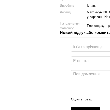
Виробник
Іспанія
Догляд
Максимум 30 ℃.
у барабані, Не
Направлення
Перпендикуляр
малюнку:
Новий відгук або комент
Оцініть товар