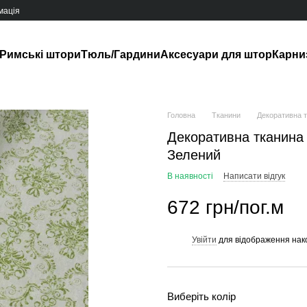
мація
Римські штори
Тюль/Гардини
Аксесуари для штор
Карни
Головна
Тканини
Декоративна т
Декоративна тканина 
Зелений
В наявності
Написати відгук
672 грн/пог.м
Увійти
для відображення нак
%
Виберіть колір