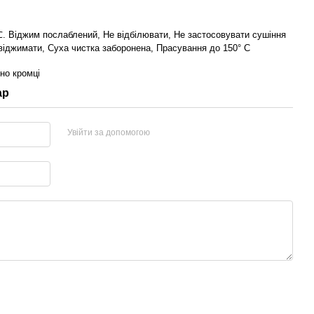
 Віджим послаблений, Не відбілювати, Не застосовувати сушіння
 віджимати, Суха чистка заборонена, Прасування до 150° С
но кромці
ар
Увійти за допомогою