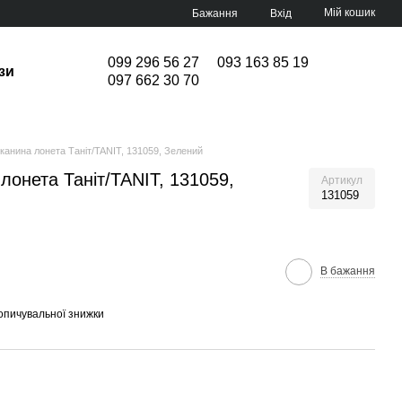
Мій кошик
Бажання
Вхід
099 296 56 27
093 163 85 19
зи
097 662 30 70
канина лонета Таніт/TANIT, 131059, Зелений
лонета Таніт/TANIT, 131059,
Артикул
131059
В бажання
опичувальної знижки