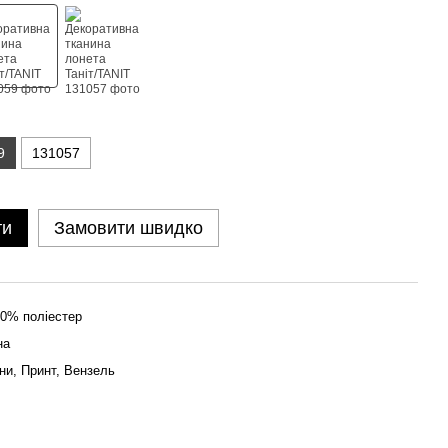
9
131057
ти
Замовити швидко
50% поліестер
на
ни, Принт, Вензель