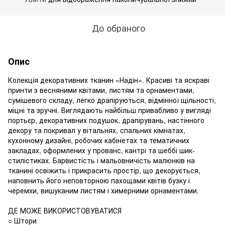
До обраного
Опис
Колекція декоративних тканин «Надін». Красиві та яскраві
принти з весняними квітами, листям та орнаментами,
сумішевого складу, легко драпіруються, відмінної щільності,
міцні та зручні. Виглядають найбільш привабливо у вигляді
портьєр, декоративних подушок, драпірувань, настінного
декору та покривал у вітальнях, спальних кімнатах,
кухонному дизайні, робочих кабінетах та тематичних
закладах, оформлених у прованс, кантрі та шеббі шик-
стилістиках. Барвистість і мальовничість малюнків на
тканині освіжить і прикрасить простір, що декорується,
наповнить його неповторною пахощами квітів бузку і
черемхи, вишуканим листям і химерними орнаментами.
ДЕ МОЖЕ ВИКОРИСТОВУВАТИСЯ
○ Штори