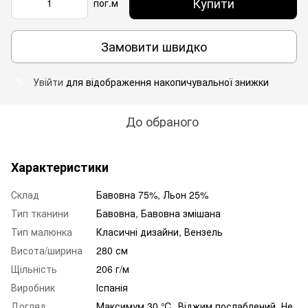
Купити
пог.м
Замовити швидко
Увійти
для відображення накопичувальної знижки
%
До обраного
Характеристики
Склад
Бавовна 75%, Льон 25%
Тип тканини
Бавовна, Бавовна змішана
Тип малюнка
Класичні дизайни, Вензель
Висота/ширина
280 см
Щільність
206 г/м
Виробник
Іспанія
Догляд
Максимум 30 ℃. Віджим послаблений, Не