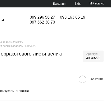
Мій кошик
Бажання
Вхід
099 296 56 27
093 163 85 19
зи
097 662 30 70
канини з малюнком
тя великі акварель, 400432v2
терракотового листя великі
Артикул
400432v2
В бажання
опичувальної знижки