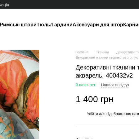
мація
Римські штори
Тюль/Гардини
Аксесуари для штор
Карни
Головна
Тканини
Декоративні т
Декоративні тканини терракотового лис
Декоративні тканини 
акварель, 400432v2
В наявності
Написати відгук
1 400 грн
Увійти
для відображення нак
%