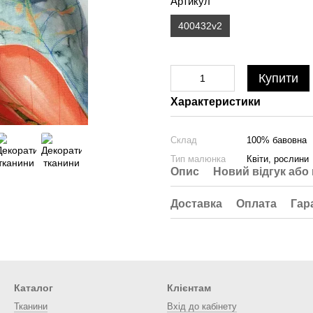
Артикул
400432v2
Купити
Характеристики
Склад
100% бавовна
Тип малюнка
Квіти, рослини
Опис
Новий відгук або
Доставка
Оплата
Гар
Каталог
Клієнтам
Тканини
Вхід до кабінету