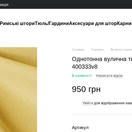
мація
Римські штори
Тюль/Гардини
Аксесуари для штор
Карни
Головна
Тканини
Вуличні ткани
Однотонна вулична тк
400333v8
В наявності
Написати відгук
950 грн
Увійти
для відображення нак
%
Артикул