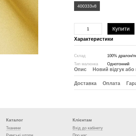
400333v8
Купити
Характеристики
Склад
100% дралон/п
Тип малюнка
Однотонний
Опис
Новий відгук або
Доставка
Оплата
Гар
Каталог
Клієнтам
Тканини
Вхід до кабінету
Римські штори
Про нас