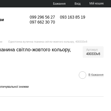
Мій кошик
Бажання
Вхід
099 296 56 27
093 163 85 19
зи
097 662 30 70
ни
Однотонна вулична тканина світло-жовтого кольору, 400333v8
анина світло-жовтого кольору,
Артикул
400333v8
В бажання
опичувальної знижки