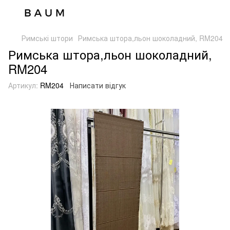
Римські штори
Римська штора,льон шоколадний, RM204
Римська штора,льон шоколадний,
RM204
Артикул:
RM204
Написати відгук