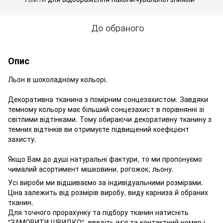
До обраного
Опис
Льон в шоколадному кольорі.
Декоративна тканина з помірним сонцезахистом. Завдяки
темному кольору має більший сонцезахист в порівнянні зі
світлими відтінками. Тому обираючи декоративну тканину з
темних відтінків ви отримуєте підвищений коефіцієнт
захисту.
Якщо Вам до душі натуральні фактури, то ми пропонуємо
чималий асортимент мішковини, рогожок, льону.
Усі вироби ми відшиваємо за індивідуальними розмірами.
Ціна залежить від розмірів виробу, виду карниза й обраних
тканин.
Для точного прорахунку та підбору тканин натисніть
"ЗАМОВИТИ ШВИДКО", введіть ім'я та контактний номер і