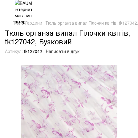
Тюль/Гардини
Тюль органза випал Гілочки квітів, tk127042
Тюль органза випал Гілочки квітів,
tk127042, Бузковий
Артикул:
tk127042
Написати відгук