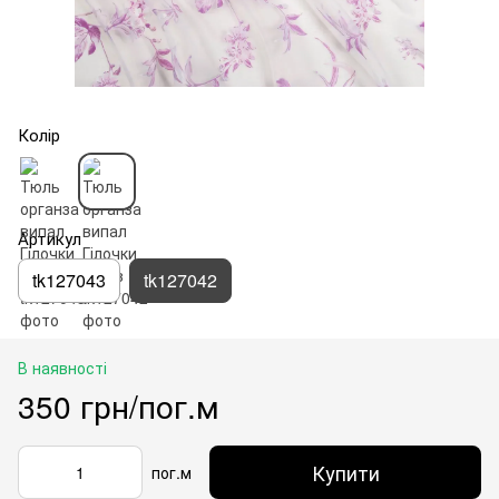
Колір
Артикул
tk127043
tk127042
В наявності
350 грн/пог.м
Купити
пог.м