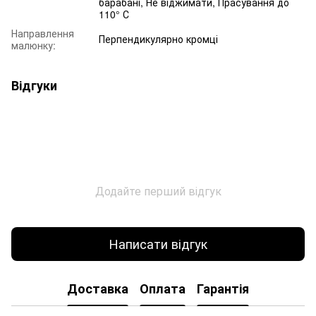
барабані, Не віджимати, Прасування до
110° С
Направлення
Перпендикулярно кромці
малюнку:
Відгуки
Додайте перший відгук
Написати відгук
Доставка
Оплата
Гарантія