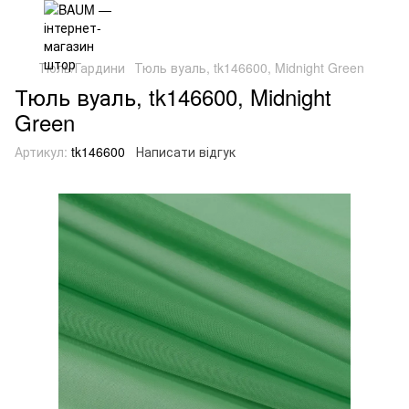
Тюль/Гардини
Тюль вуаль, tk146600, Midnight Green
Тюль вуаль, tk146600, Midnight
Green
Артикул:
tk146600
Написати відгук