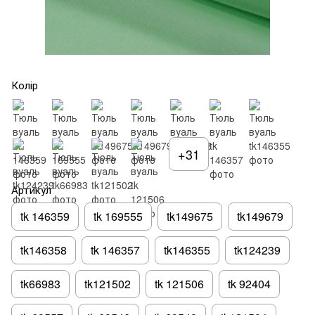
Колір
+31
Артикул
tk 146359
tk 169555
tk149675
tk149679
tk146358
tk 146357
tk146355
tk124239
tk66983
tk121502
tk 121506
tk 92404