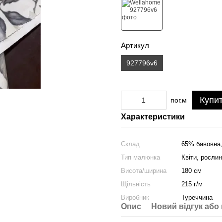
Артикул
927796v6
Купи
пог.м
Характеристики
Склад
65% бавовна,
Тип малюнка
Квіти, росли
Висота/ширина
180 см
Щільність
215 г/м
Виробник
Туреччина
Опис
Новий відгук або