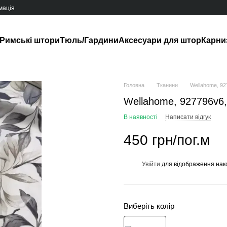
мація
Римські штори
Тюль/Гардини
Аксесуари для штор
Карни
Головна
Тканини
Wellahome, 92
Wellahome, 927796v6,
В наявності
Написати відгук
450 грн/пог.м
Увійти
для відображення нак
%
Виберіть колір