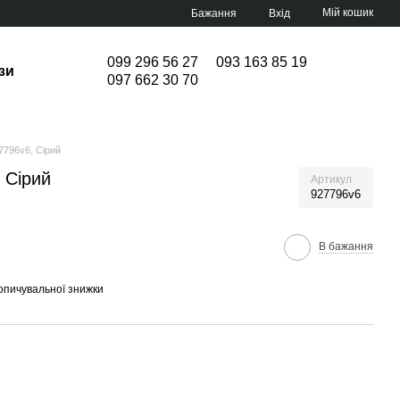
Мій кошик
Бажання
Вхід
099 296 56 27
093 163 85 19
зи
097 662 30 70
7796v6, Сірий
 Сірий
Артикул
927796v6
В бажання
опичувальної знижки